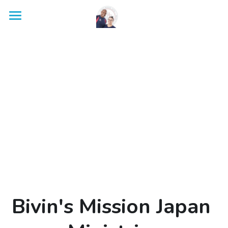
HOME
ABOUT
OUR BELIEFS
GALLERY
日本語
VIDEO
PHOTO
中文
ホーム
ユナイテッド・フォー・ジーザス・ジャパ
CONTACT
關於我們
ン
Bivin's Mission Japan 
ご献金・ご支援のお願い
SUPPORT