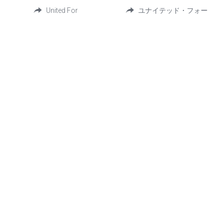
United For
ユナイテッド・フォー
Contact 
bivinsmissionjapan@gmail.com
+1 850-610-4529 US
+81 090-1135-0400 JAPAN
Bivin's Mission Japan © 2017-2026